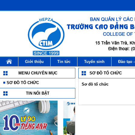
Giới thiệu
Tin tức
Tuyển sinh
Đào tạo 
MENU CHUYÊN MỤC
SƠ ĐỒ TỔ CHỨC
SƠ ĐỒ TỔ CHỨC
Sơ đồ tổ chức
TIN NỔI BẬT