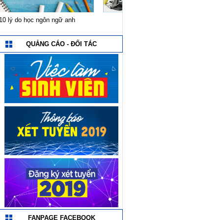
Liên kết liên thông đại học
TB về nghỉ Tết Dương lị
và Tết Nguyên đán Canh
sinh viên Cao đẳng c
QUẢNG CÁO - ĐỐI TÁC
FANPAGE FACEBOOK