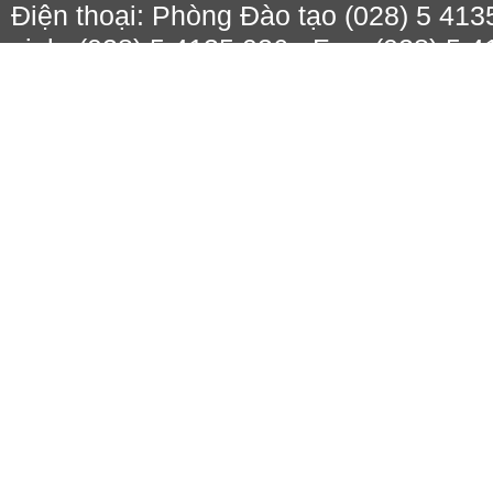
Điện thoại: Phòng Đào tạo (028) 5 413
sinh: (028) 5 4135 026 - Fax: (028) 5 
Email: daotao@ctim.edu.vn.
Hotline tuyển sinh: 0977 65 66 69.
Developed by:
Quang Sáng